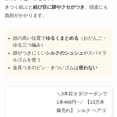
きつく結ぶと
結び目に跡やクセがつき
、頭皮にも
負担がかかります。
頭の高い位置で
ゆるくまとめる
（おだんご・
ゆる三つ編み）
跡がつきにくい
シルクのシュシュ
やスパイラ
ルゴムを使う
金具つきのピン・きついゴムは
使わない
＼3本目タダ!クーポンで
1本466円~／ 【13万本
爆売れ】 シルク ヘアゴ