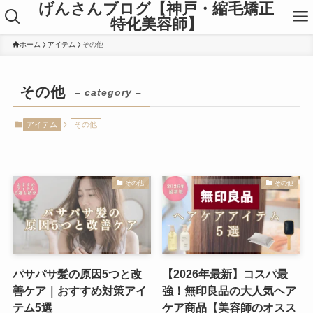
げんさんブログ【神戸・縮毛矯正
特化美容師】
ホーム
アイテム
その他
その他
– category –
アイテム
その他
その他
その他
パサパサ髪の原因5つと改
【2026年最新】コスパ最
善ケア｜おすすめ対策アイ
強！無印良品の大人気ヘア
テム5選
ケア商品【美容師のオスス