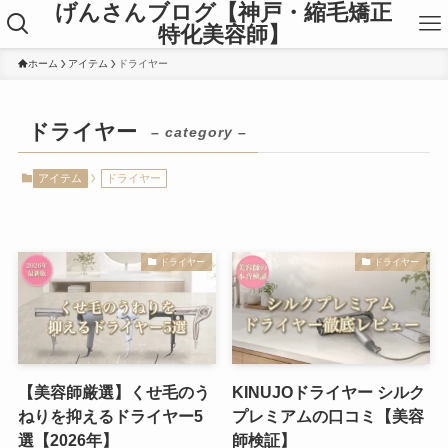
げんさんブログ【神戸・縮毛矯正
特化美容師】
ホーム
アイテム
ドライヤー
ドライヤー
– category –
アイテム
ドライヤー
ドライヤー
ドライヤー
【美容師厳選】くせ毛のう
KINUJOドライヤー シルク
ねりを抑えるドライヤー5
プレミアムの口コミ【美容
選【2026年】
師検証】