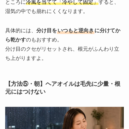
ところに
冷風を当てて「冷やして固定」
すると、
湿気の中でも崩れにくくなります。
具体的には、
分け目を
いつもと逆向き
に分けてか
ら乾かす
のもおすすめ。
分け目のクセがリセットされ、根元がふんわり立
ち上がりますよ。
【方法⑤・朝】ヘアオイルは毛先に少量・根
元にはつけない