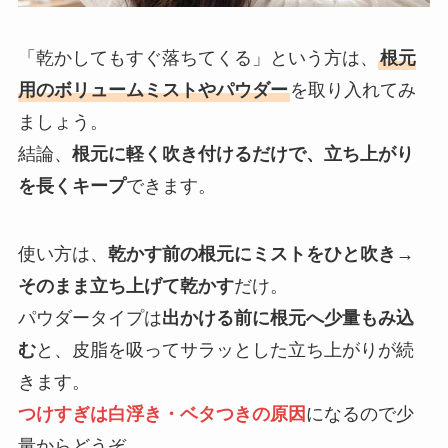
「乾かしてもすぐ落ちてくる」という方は、
根元
用のボリュームミストやパウダー
を取り入れてみ
ましょう。
結論、
根元に軽く吹き付けるだけで、立ち上がり
を長くキープ
できます。
使い方は、
乾かす前の根元にミストをひと吹き→
そのまま立ち上げて乾かす
だけ。
パウダータイプは
出かける前に根元へ少量もみ込
む
と、皮脂を吸ってサラッとした立ち上がりが続
きます。
つけすぎは白浮き・ベタつきの原因
になるので少
量からどうぞ。