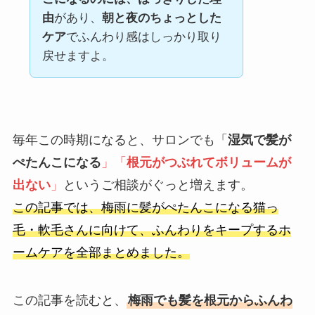
由
があり、
朝と夜のちょっとした
ケア
でふんわり感はしっかり取り
戻せますよ。
毎年この時期になると、サロンでも「
湿気で髪が
ぺたんこになる
」「
根元がつぶれてボリュームが
出ない
」
というご相談がぐっと増えます。
この記事では、梅雨に髪がぺたんこになる猫っ
毛・軟毛さんに向けて、ふんわりをキープするホ
ームケアを全部まとめました。
この記事を読むと、
梅雨でも髪を根元からふんわ