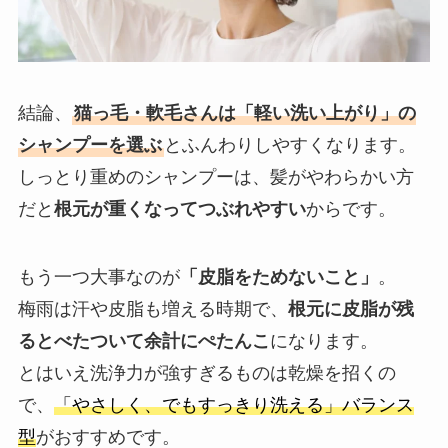
結論、
猫っ毛・軟毛さんは「軽い洗い上がり」の
シャンプーを選ぶ
とふんわりしやすくなります。
しっとり重めのシャンプーは、髪がやわらかい方
だと
根元が重くなってつぶれやすい
からです。
もう一つ大事なのが
「皮脂をためないこと」
。
梅雨は汗や皮脂も増える時期で、
根元に皮脂が残
るとべたついて余計にぺたんこ
になります。
とはいえ洗浄力が強すぎるものは乾燥を招くの
で、
「やさしく、でもすっきり洗える」バランス
型
がおすすめです。