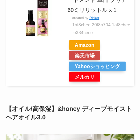
ートメント 単品 クリア
60ミリリットル x 1
created by
Rinker
1af8cbed.20f8a704.1af8cbee
.e334cece
Amazon
楽天市場
Yahooショッピング
メルカリ
【オイル/高保湿】&honey ディープモイスト
ヘアオイル3.0