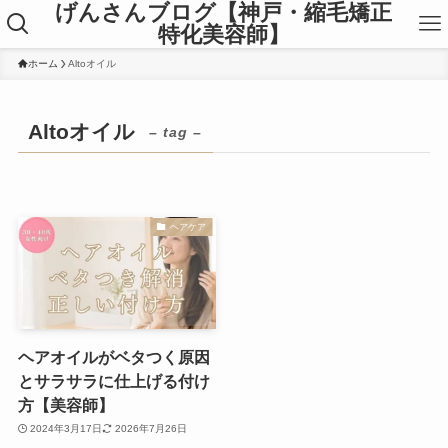
げんさんブログ【神戸・縮毛矯正
特化美容師】
ホーム
Altoオイル
Altoオイル
– tag –
ヘアケア
ヘアオイルがベタつく原因
とサラサラに仕上げる付け
方【美容師】
2024年3月17日
2026年7月26日